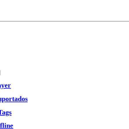
ayer
uportados
Tags
fline