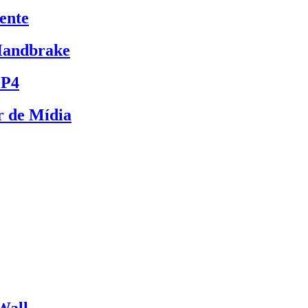
ente
Handbrake
MP4
r de Mídia
Wall