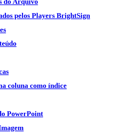
s do Arquivo
dos pelos Players BrightSign
es
nteúdo
cas
a coluna como índice
do PowerPoint
 Imagem