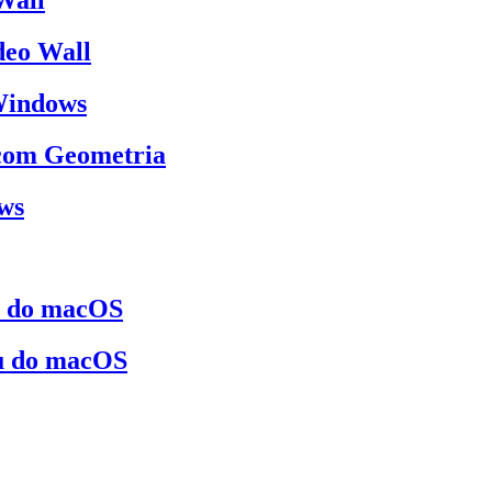
deo Wall
 Windows
 com Geometria
ows
s do macOS
u do macOS