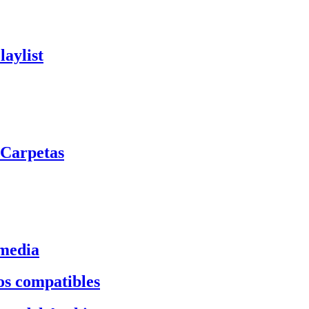
aylist
 Carpetas
imedia
os compatibles