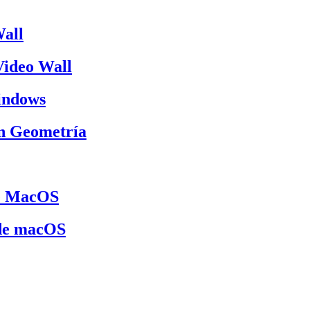
Wall
 Video Wall
Windows
on Geometría
de MacOS
 de macOS