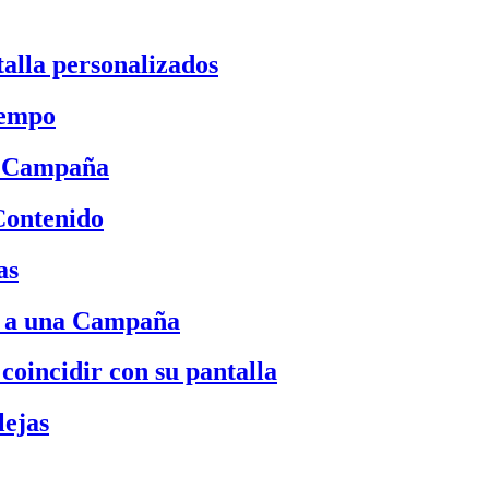
alla personalizados
iempo
a Campaña
Contenido
as
o a una Campaña
coincidir con su pantalla
lejas