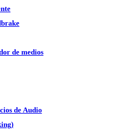
ente
dbrake
ador de medios
cios de Audio
ing)