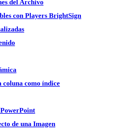
nes del Archivo
bles con Players BrightSign
alizadas
tenido
ámica
a coluna como índice
 PowerPoint
ecto de una Imagen