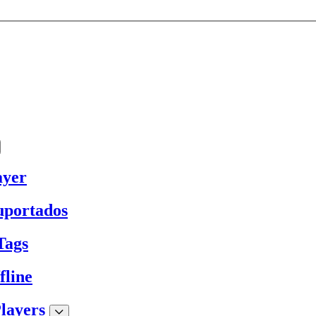
ayer
uportados
Tags
fline
layers