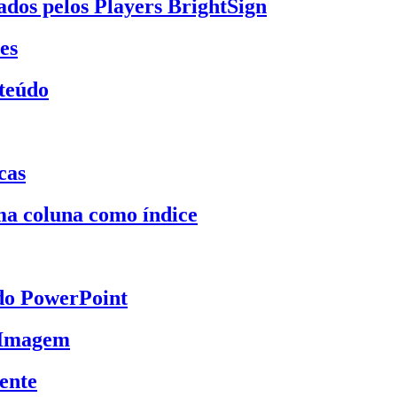
dos pelos Players BrightSign
es
nteúdo
cas
a coluna como índice
do PowerPoint
 Imagem
ente