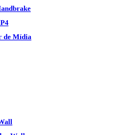
Handbrake
MP4
r de Mídia
Wall