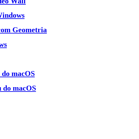
deo Wall
 Windows
 com Geometria
ows
s do macOS
u do macOS