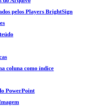
s do Arquivo
dos pelos Players BrightSign
es
nteúdo
cas
a coluna como índice
do PowerPoint
 Imagem