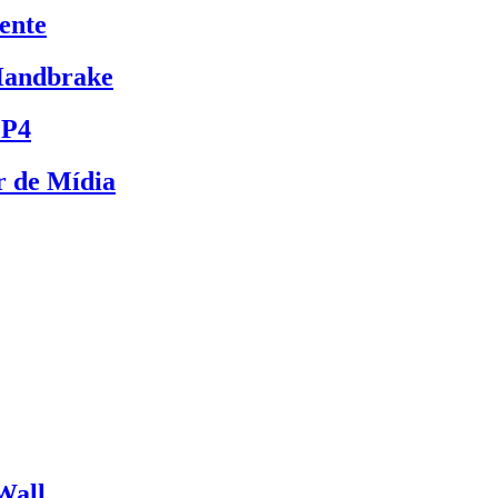
ente
Handbrake
MP4
r de Mídia
Wall