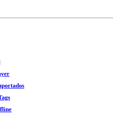
ayer
uportados
Tags
fline