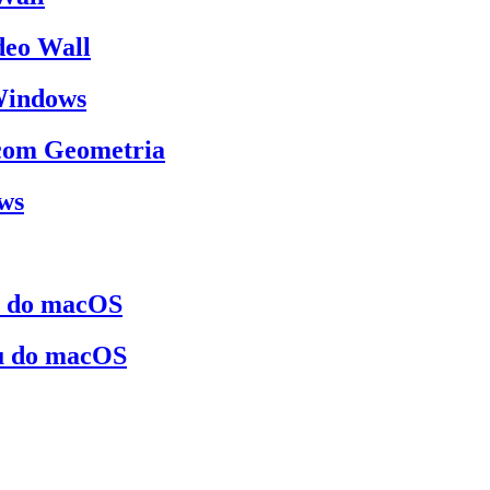
deo Wall
 Windows
 com Geometria
ows
s do macOS
u do macOS