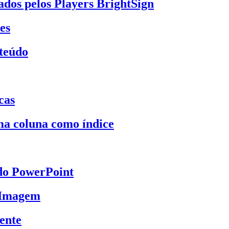
dos pelos Players BrightSign
es
nteúdo
cas
a coluna como índice
do PowerPoint
 Imagem
ente