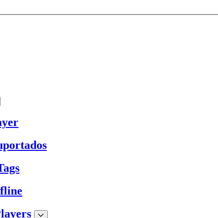
ayer
uportados
Tags
fline
layers