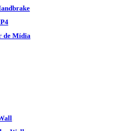
Handbrake
MP4
r de Mídia
Wall