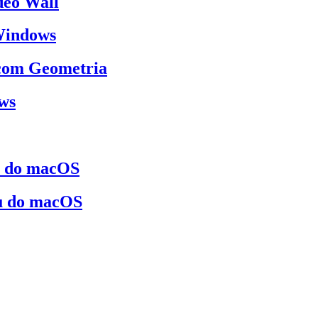
deo Wall
 Windows
 com Geometria
ows
s do macOS
u do macOS